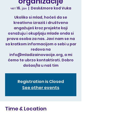
organizacije
чет 16. јан
  |  
Desk&more kod Vuka
Ukoliko si mlad, hoćeš da se
kreativno izraziš i društveno
angažuješ kroz projekte koji
osnažuju i okupljaju mlade onda si
prava osoba za nas. Javi nam se na
sa kratkom informacijom o sebi u par
redova na
info@mladizainovacije.org, a mi
ćemo te ubrzo kontaktirati. Dobro
došao/la u naš tim
Registration is Closed
See other events
Time & Location